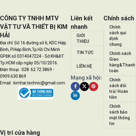
CÔNG TY TNHH MTV
Liên kết
Chính sách
VẬT TƯ VÀ THIẾT BỊ KIM
nhanh
Chính
sách qui
HẢI
GIỚI
định
THIỆU
Địa chỉ: Số 16 đường số 6, KDC Hiệp
chung
Bình, P.Hiệp Bình,Tp.Hồ Chí Minh
TIN TỨC
Chính sách
GPĐK số 0314047224 - Sở KH&ĐT
Giao
Tp.HCM cấp ngày 05/10/2016
hàng&Thanh
LIÊN HỆ
Điện thoại : 028. 62 72 3869 -
toán
0909.630.869
Mạng xã hội:
Chính
Email : kimhai.technic@gmail.com
sách đổi
trả/ Hoàn
tiền
Chính
sách bảo
mật thông
tin
Vị trí cửa hàng