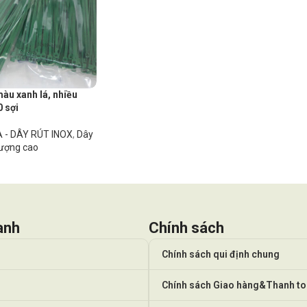
àu xanh lá, nhiều
0 sợi
 - DÂY RÚT INOX
,
Dây
lượng cao
anh
Chính sách
Chính sách qui định chung
Chính sách Giao hàng&Thanh t