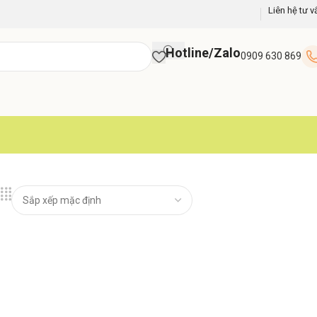
Liên hệ tư v
Hotline/Zalo
0909 630 869