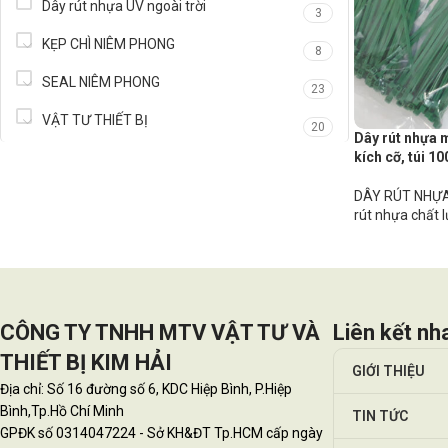
Dây rút nhựa UV ngoài trời
3
KẸP CHÌ NIÊM PHONG
8
SEAL NIÊM PHONG
23
VẬT TƯ THIẾT BỊ
20
Dây rút nhựa m
kích cỡ, túi 10
DÂY RÚT NHỰA
rút nhựa chất 
CÔNG TY TNHH MTV VẬT TƯ VÀ
Liên kết nh
THIẾT BỊ KIM HẢI
GIỚI THIỆU
Địa chỉ: Số 16 đường số 6, KDC Hiệp Bình, P.Hiệp
Bình,Tp.Hồ Chí Minh
TIN TỨC
GPĐK số 0314047224 - Sở KH&ĐT Tp.HCM cấp ngày