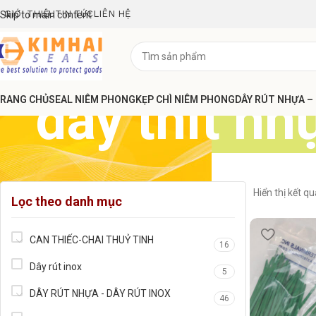
GIỚI THIỆU
TIN TỨC
LIÊN HỆ
Skip to main content
dây thít nh
RANG CHỦ
SEAL NIÊM PHONG
KẸP CHÌ NIÊM PHONG
DÂY RÚT NHỰA –
Hiển thị kết q
Lọc theo danh mục
CAN THIẾC-CHAI THUỶ TINH
16
Dây rút inox
5
DÂY RÚT NHỰA - DÂY RÚT INOX
46