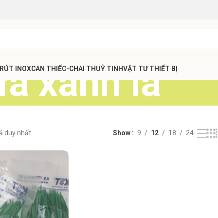
ựa xanh lá
 RÚT INOX
CAN THIẾC-CHAI THUỶ TINH
VẬT TƯ THIẾT BỊ
uả duy nhất
Show
9
12
18
24