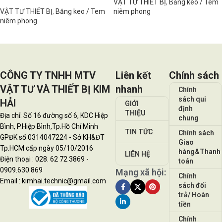
VẬT TƯ THIẾT BỊ
,
Băng keo / Tem
VẬT TƯ THIẾT BỊ
,
Băng keo / Tem
niêm phong
niêm phong
Đọc tiếp
Đọc tiếp
CÔNG TY TNHH MTV
Liên kết
Chính sách
VẬT TƯ VÀ THIẾT BỊ KIM
nhanh
Chính
sách qui
HẢI
GIỚI
định
THIỆU
Địa chỉ: Số 16 đường số 6, KDC Hiệp
chung
Bình, P.Hiệp Bình,Tp.Hồ Chí Minh
TIN TỨC
Chính sách
GPĐK số 0314047224 - Sở KH&ĐT
Giao
Tp.HCM cấp ngày 05/10/2016
hàng&Thanh
LIÊN HỆ
Điện thoại : 028. 62 72 3869 -
toán
0909.630.869
Mạng xã hội:
Chính
Email : kimhai.technic@gmail.com
sách đổi
trả/ Hoàn
tiền
Chính