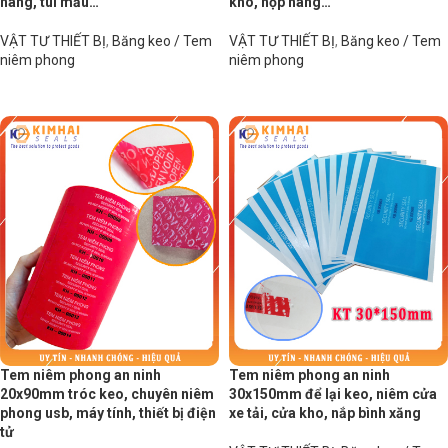
hàng, túi mẫu…
kho, hộp hàng…
VẬT TƯ THIẾT BỊ
,
Băng keo / Tem
VẬT TƯ THIẾT BỊ
,
Băng keo / Tem
niêm phong
niêm phong
Đọc tiếp
Đọc tiếp
Tem niêm phong an ninh
Tem niêm phong an ninh
20x90mm tróc keo, chuyên niêm
30x150mm để lại keo, niêm cửa
phong usb, máy tính, thiết bị điện
xe tải, cửa kho, nắp bình xăng
tử