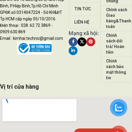
chung
Bình, P.Hiệp Bình,Tp.Hồ Chí Minh
TIN TỨC
Chính sách
GPĐK số 0314047224 - Sở KH&ĐT
Giao
Tp.HCM cấp ngày 05/10/2016
hàng&Thanh
LIÊN HỆ
Điện thoại : 028. 62 72 3869 -
toán
0909.630.869
Mạng xã hội:
Chính
Email : kimhai.technic@gmail.com
sách đổi
trả/ Hoàn
tiền
Chính
sách bảo
mật thông
tin
Vị trí cửa hàng