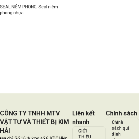
SEAL NIÊM PHONG
,
Seal niêm
phong nhựa
Đọc tiếp
CÔNG TY TNHH MTV
Liên kết
Chính sách
VẬT TƯ VÀ THIẾT BỊ KIM
nhanh
Chính
sách qui
HẢI
GIỚI
định
THIỆU
Địa chỉ: Số 16 đường số 6, KDC Hiệp