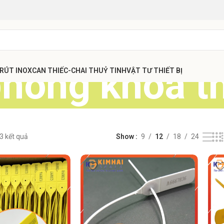
phong khóa t
 RÚT INOX
CAN THIẾC-CHAI THUỶ TINH
VẬT TƯ THIẾT BỊ
 3 kết quả
Show
9
12
18
24