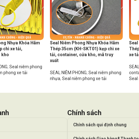
ong Nhựa Khóa Hãm
Seal Niêm Phong Nhựa Khóa Hãm
Seal
chì xe tải,
Thép 35cm (KH-SKT01) kẹp chì xe
Thép
a kho
tải, container, cửa kho, mã truy
xe tả
xuất
HONG
,
Seal niêm phong
SEAL
m phong xe tải
SEAL NIÊM PHONG
,
Seal niêm phong
cont
nhựa
,
Seal niêm phong xe tải
Seal
anh
Chính sách
Chính sách qui định chung
Chính sách Giao hàng&Thanh t