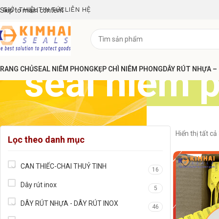
GIỚI THIỆU
TIN TỨC
LIÊN HỆ
Skip to main content
seal niêm 
RANG CHỦ
SEAL NIÊM PHONG
KẸP CHÌ NIÊM PHONG
DÂY RÚT NHỰA –
Hiển thị tất cả
Lọc theo danh mục
CAN THIẾC-CHAI THUỶ TINH
16
Dây rút inox
5
DÂY RÚT NHỰA - DÂY RÚT INOX
46