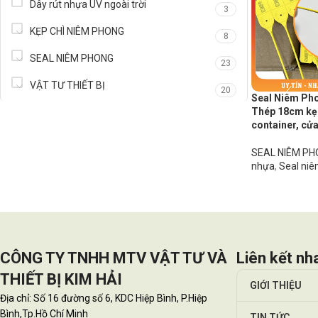
Dây rút nhựa UV ngoài trời
3
KẸP CHÌ NIÊM PHONG
8
SEAL NIÊM PHONG
23
VẬT TƯ THIẾT BỊ
20
Seal Niêm Ph
Thép 18cm kẹp 
container, cử
SEAL NIÊM P
nhựa
,
Seal niê
CÔNG TY TNHH MTV VẬT TƯ VÀ
Liên kết nh
THIẾT BỊ KIM HẢI
GIỚI THIỆU
Địa chỉ: Số 16 đường số 6, KDC Hiệp Bình, P.Hiệp
Bình,Tp.Hồ Chí Minh
TIN TỨC