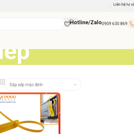
Liên hệ tư v
Hotline/Zalo
0909 630 869
hép