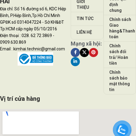
HẢI
GIỚI
định
THIỆU
Địa chỉ: Số 16 đường số 6, KDC Hiệp
chung
Bình, P.Hiệp Bình,Tp.Hồ Chí Minh
TIN TỨC
Chính sách
GPĐK số 0314047224 - Sở KH&ĐT
Giao
Tp.HCM cấp ngày 05/10/2016
hàng&Thanh
LIÊN HỆ
Điện thoại : 028. 62 72 3869 -
toán
0909.630.869
Mạng xã hội:
Chính
Email : kimhai.technic@gmail.com
sách đổi
trả/ Hoàn
tiền
Chính
sách bảo
mật thông
tin
Vị trí cửa hàng