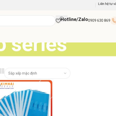
Liên hệ tư v
Hotline/Zalo
0909 630 869
 series