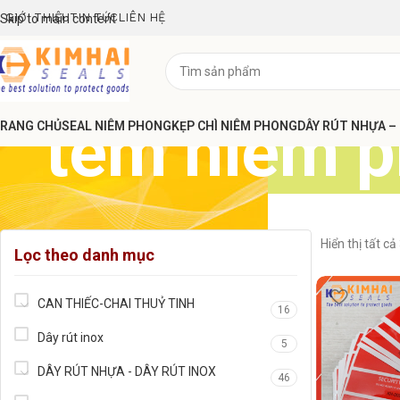
GIỚI THIỆU
TIN TỨC
LIÊN HỆ
Skip to main content
tem niêm p
RANG CHỦ
SEAL NIÊM PHONG
KẸP CHÌ NIÊM PHONG
DÂY RÚT NHỰA –
Hiển thị tất cả
Lọc theo danh mục
CAN THIẾC-CHAI THUỶ TINH
16
Dây rút inox
5
DÂY RÚT NHỰA - DÂY RÚT INOX
46