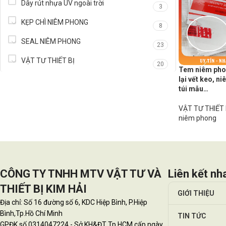
Dây rút nhựa UV ngoài trời
3
KẸP CHÌ NIÊM PHONG
8
SEAL NIÊM PHONG
23
VẬT TƯ THIẾT BỊ
20
Tem niêm ph
lại vết keo, n
túi mẫu…
VẬT TƯ THIẾT 
niêm phong
CÔNG TY TNHH MTV VẬT TƯ VÀ
Liên kết nh
THIẾT BỊ KIM HẢI
GIỚI THIỆU
Địa chỉ: Số 16 đường số 6, KDC Hiệp Bình, P.Hiệp
Bình,Tp.Hồ Chí Minh
TIN TỨC
GPĐK số 0314047224 - Sở KH&ĐT Tp.HCM cấp ngày