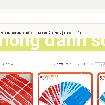
hong đánh số
 RÚT INOX
CAN THIẾC-CHAI THUỶ TINH
VẬT TƯ THIẾT BỊ
 3 kết quả
Show
9
12
18
24