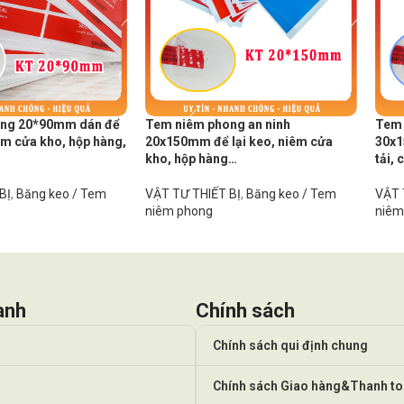
ong 20*90mm dán để
Tem niêm phong an ninh
Tem 
iêm cửa kho, hộp hàng,
20x150mm để lại keo, niêm cửa
30x1
kho, hộp hàng…
tải, 
BỊ
,
Băng keo / Tem
VẬT TƯ THIẾT BỊ
,
Băng keo / Tem
VẬT 
niêm phong
niêm
anh
Chính sách
Chính sách qui định chung
Chính sách Giao hàng&Thanh t