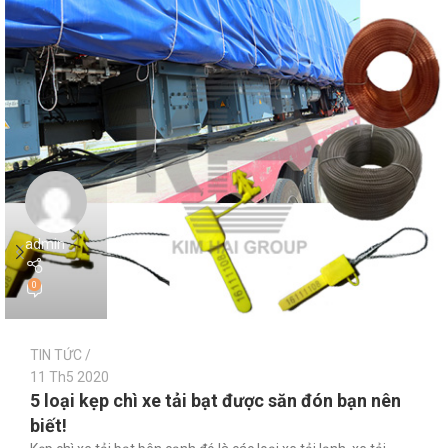
admin
0
TIN TỨC
11 Th5 2020
5 loại kẹp chì xe tải bạt được săn đón bạn nên
biết!