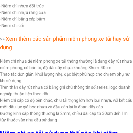
-Niêm chì nhựa đốt trúc
-Niêm chì nhựa răng cưa
-Niêm chì bằng cáp bấm
-Niêm chì cối
Xem thêm các sản phẩm niêm phong xe tải hay sử
>>
dụng
Niêm chì nhựa để niêm phong xe tải thông thường là dạng dây rút nhựa
niêm phong, có bản to, độ dài dây nhựa khoảng 35cm-40cm
Thao tác đơn giản, khối lượng nhẹ, đặc biệt phù hợp cho chị em phụ nữ
khi sử dụng
Trên thân dây rút nhựa có bảng ghi chú thông tin số series, logo doanh
nghiệp thuận tiện theo dõi
Niêm chì cáp có độ bền chắc, chịu tải trọng lớn hơn loại nhựa, với kết cấu
một đầu lục giá bọc nhựa và đầu còn lại là đoạn dây cáp
Đường kính cáp thông thường là 2mm, chiều dài cáp từ 30cm đến 1m
tùy thuộc vào nhu cầu sử dụng