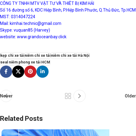
CÔNG TY TNHH MTV VẬT TƯ VÀ THIÊT BỊ KIM HẢI
Số 16 đường số 6, KDC Hiệp Bình, P.Hiệp Bình Phước, Q.Thủ Đức, Tp.HCM
MST: 0314047224
Mail: kimhai.technic@gmail.com
Skype: vuquan85 (Harvey)
website:
www.grandoceanbay.click
kẹp chì xe tải
niêm chì xe tải
niêm chì xe tải Hà Nội
seal niêm phong xe tải HCM
Newer
Older
Related Posts