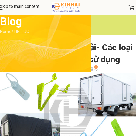
Skip to main content
Blog
Home
TIN TỨC
TIN TỨC
Cung cấp niêm chì xe tải- Các loại
niêm chì xe tải hay sử dụng
0
admin
On 5 Tháng 7, 2018