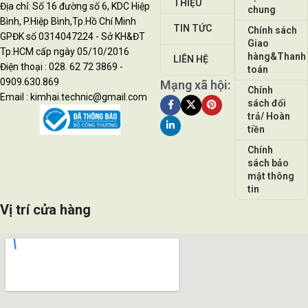
THIỆU
Địa chỉ: Số 16 đường số 6, KDC Hiệp
chung
Bình, P.Hiệp Bình,Tp.Hồ Chí Minh
TIN TỨC
Chính sách
GPĐK số 0314047224 - Sở KH&ĐT
Giao
Tp.HCM cấp ngày 05/10/2016
hàng&Thanh
LIÊN HỆ
Điện thoại : 028. 62 72 3869 -
toán
0909.630.869
Mạng xã hội:
Chính
Email : kimhai.technic@gmail.com
sách đổi
trả/ Hoàn
tiền
Chính
sách bảo
mật thông
tin
Vị trí cửa hàng