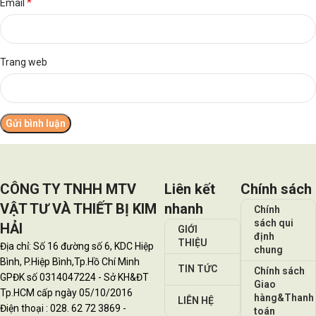
*
Email
Trang web
CÔNG TY TNHH MTV
Liên kết
Chính sách
VẬT TƯ VÀ THIẾT BỊ KIM
nhanh
Chính
sách qui
HẢI
GIỚI
định
THIỆU
Địa chỉ: Số 16 đường số 6, KDC Hiệp
chung
Bình, P.Hiệp Bình,Tp.Hồ Chí Minh
TIN TỨC
Chính sách
GPĐK số 0314047224 - Sở KH&ĐT
Giao
Tp.HCM cấp ngày 05/10/2016
hàng&Thanh
LIÊN HỆ
Điện thoại : 028. 62 72 3869 -
toán