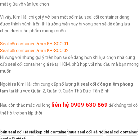
mặt giữa vô vàn lựa chọn
Vì vậy, Kim Hải chỉ gợi ý với bạn một số mẫu seal cối container đang
được thịnh hành trên thị trường hiện nay hi vọng bạn sẽ dễ dàng lựa
chọn được sản phẩm mong muốn:
Seal cối container 7mm KH-SCO 01
Seal cối container 7mm KH-SCO 02
Hi vọng với những gợi ý trên bạn sẽ dễ dàng hơn khi lựa chọn nhà cung
cấp seal cối container giá rẻ tại HCM, phù hợp với nhu cầu mà bạn mong
muốn
Ngoài ra Kim Hải còn cung cấp số lượng ít
seal cối đóng niêm phong
tạm
tại khu vực Quận 2, Quận 9, Quận Thủ Đức, Tân Bình
liên hệ 0909 630 869
Nếu còn thắc mắc vui lòng
để chúng tôi có
thể hỗ trợ bạn kịp thời
bán seal cối Hà Nội
kẹp chì container
mua seal cối Hà Nội
seal cối container
seal cối giá rẻ