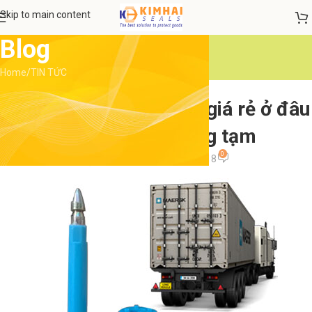
Skip to main content
Blog
Home
TIN TỨC
TIN TỨC
Mua seal cối container giá rẻ ở đâu
HCM? niêm phong tạm
0
admin
On 12 Tháng 7, 2018