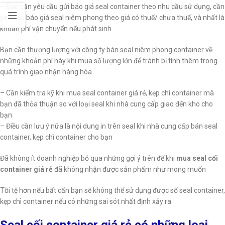
– Bạn cần yêu cầu gửi báo giá seal container theo nhu cầu sử dụng, cần
yêu cầu báo giá seal niêm phong theo giá có thuế/ chưa thuế, và nhất là
khoản phí vận chuyển nếu phát sinh
Bạn cần thương lượng với
công ty bán seal niêm phong container
về
những khoản phí này khi mua số lượng lớn để tránh bị tính thêm trong
quá trình giao nhận hàng hóa
– Cần kiểm tra kỹ khi mua seal container giá rẻ, kẹp chì container mà
bạn đã thỏa thuận so với loại seal khi nhà cung cấp giao đến kho cho
bạn
– Điều cần lưu ý nữa là nội dung in trên seal khi nhà cung cấp bán seal
container, kẹp chì container cho bạn
Đã không ít doanh nghiệp bỏ qua những gợi ý trên để khi
mua seal cối
container giá rẻ
đã không nhận được sản phẩm như mong muốn
Tồi tệ hơn nếu bất cẩn bạn sẽ không thể sử dụng được số seal container,
kẹp chì container nếu có những sai sót nhất định xảy ra
Seal cối container giá rẻ có những loại