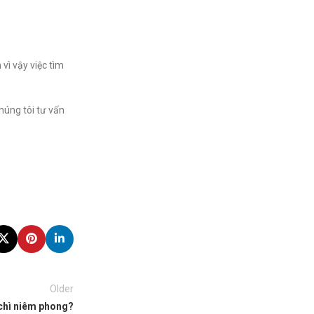
vì vậy việc tìm
húng tôi tư vấn
Older
 chì niêm phong?