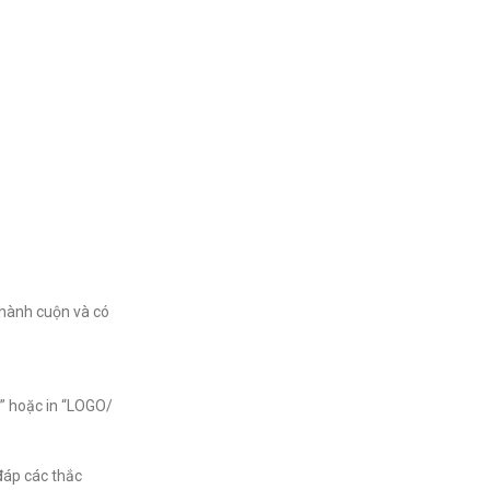
thành cuộn và có
Ở” hoặc in “LOGO/
 đáp các thắc