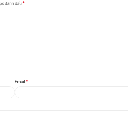
*
ược đánh dấu
*
Email