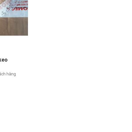
keo
hách hàng