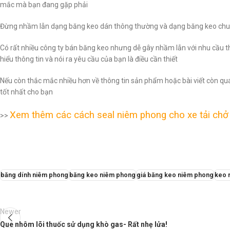
mắc mà bạn đang gặp phải
Đừng nhầm lẫn dạng băng keo dán thông thường và dạng băng keo ch
Có rất nhiều công ty bán băng keo nhưng dễ gây nhầm lẫn với nhu cầu th
hiểu thông tin và nói ra yêu cầu của bạn là điều cần thiết
Nếu còn thắc mắc nhiều hơn về thông tin sản phẩm hoặc bài viết còn quá
tốt nhất cho bạn
Xem thêm các cách seal niêm phong cho xe tải chở
>>
băng dính niêm phong
băng keo niêm phong
giá băng keo niêm phong
keo 
Newer
Que nhôm lõi thuốc sử dụng khò gas- Rất nhẹ lửa!