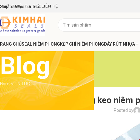
GIỚI THIỆU
TIN TỨC
LIÊN HỆ
Skip to main content
RANG CHỦ
SEAL NIÊM PHONG
KẸP CHÌ NIÊM PHONG
DÂY RÚT NHỰA –
Blog
Home
TIN TỨC
Nơi bán băng keo niêm p
Posted by