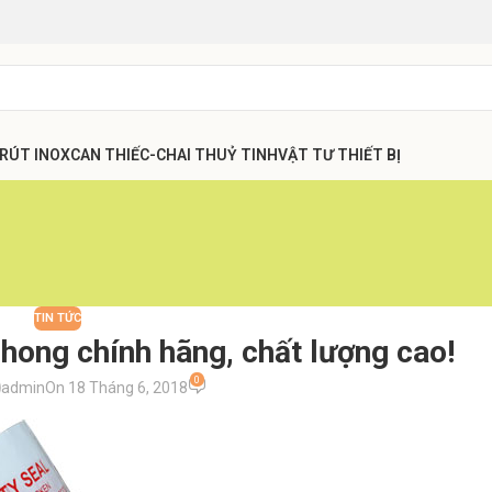
 RÚT INOX
CAN THIẾC-CHAI THUỶ TINH
VẬT TƯ THIẾT BỊ
TIN TỨC
hong chính hãng, chất lượng cao!
0
admin
On 18 Tháng 6, 2018