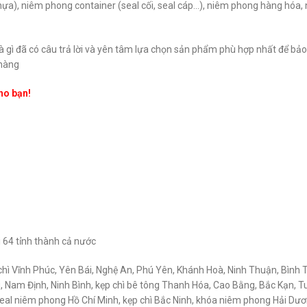
nhựa), niêm phong container (seal cối, seal cáp…), niêm phong hàng hóa
à gì đã có câu trả lời và yên tâm lựa chọn sản phẩm phù hợp nhất để bảo 
 hàng
ho bạn!
i 64 tỉnh thành cả nước
chì Vĩnh Phúc, Yên Bái, Nghệ An, Phú Yên, Khánh Hoà, Ninh Thuận, Bình
g, Nam Định, Ninh Bình, kẹp chì bê tông Thanh Hóa, Cao Bằng, Bắc Kạn, 
 seal niêm phong Hồ Chí Minh, kẹp chì Bắc Ninh, khóa niêm phong Hải Dươn