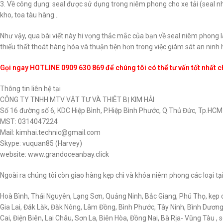
3. Về công dụng: seal được sử dụng trong niêm phong cho xe tải (seal 
kho, toa tàu hàng…
Như vậy, qua bài viết này hi vọng thắc mắc của bạn về seal niêm phong l
thiếu thất thoát hàng hóa và thuận tiện hơn trong việc giám sát an ninh
Gọi ngay HOTLINE 0909 630 869 để chúng tôi có thể tư vấn tốt nhất c
Thông tin liên hệ tại
CÔNG TY TNHH MTV VẬT TƯ VÀ THIÊT BỊ KIM HẢI
Số 16 đường số 6, KDC Hiệp Bình, P.Hiệp Bình Phước, Q.Thủ Đức, Tp.HCM
MST: 0314047224
Mail: kimhai.technic@gmail.com
Skype: vuquan85 (Harvey)
website: www.grandoceanbay.click
Ngoài ra chúng tôi còn giao hàng kẹp chì và khóa niêm phong các loại tạ
Hoà Bình, Thái Nguyên, Lạng Sơn, Quảng Ninh, Bắc Giang, Phú Thọ, kẹp 
Gia Lai, Đăk Lăk, Đăk Nông, Lâm Đồng, Bình Phước, Tây Ninh, Bình Dươn
Cai, Điện Biên, Lai Châu, Sơn La, Biên Hòa, Đồng Nai, Bà Rịa- Vũng Tàu ,