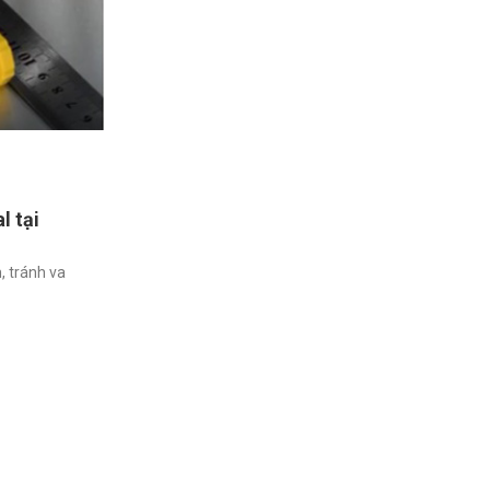
admin
0
TIN TỨC
18 Th4 2020
l tại
Kẹp chì niêm phong là gì? Kẹp chì có 
nào?
, tránh va
Kẹp chì niêm phong là gì? Để đảm bảo an ninh, a
trong quá trình bảo quản, lưu trữ hay...
Continue reading