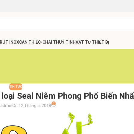
 RÚT INOX
CAN THIẾC-CHAI THUỶ TINH
VẬT TƯ THIẾT BỊ
TIN TỨC
loại Seal Niêm Phong Phổ Biến Nhấ
0
admin
On 12 Tháng 5, 2018