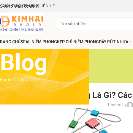
GIỚI THIỆU
TIN TỨC
LIÊN HỆ
Skip to main content
RANG CHỦ
SEAL NIÊM PHONG
KẸP CHÌ NIÊM PHONG
DÂY RÚT NHỰA –
Blog
Home
TIN TỨC
Seal Niêm Phong Là Gì? Các 
Posted by