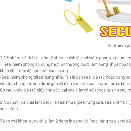
Seal niêm ph
1. Về nhóm: có thể chia làm 2 nhóm chính là seal niêm phong sử dụng mộ
– Seal niêm phong sử dụng một lần thường được làm bằng nhựa hoặc kim l
khóa cho mức độ bảo mật của chúng.
-Seal niêm phong tái sử dụng nhiều lần là dạn seal điện tử hoặc bằng c
vận tải, chúng thường được gắn cố định vào mặt sau của xe tải, xe kéo v
Cơ cấu khóa điện tử giúp cho các loại seal này có số series tự sinh sau m
2. Về chất liệu: chia làm 3 loại là seal nhựa (seal răng cưa, seal đốt trúc…
seal cối…)
Về cơ chế khóa: được chia làm 2 dạng là dạng rút (seal răng cưa, seal đốt