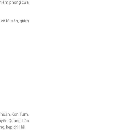
, niêm phong cửa
vệ tài sản, giảm
 Thuận, Kon Tum,
Tuyên Quang, Lào
g, kẹp chì Hải