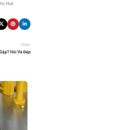
hơ, Huế
Older
Gặp? Hỏi Và Đáp