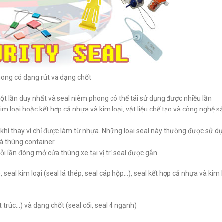
ong có dạng rút và dạng chốt
t lần duy nhất và seal niêm phong có thể tái sử dụng được nhiều lần
oại hoặc kết hợp cả nhựa và kim loại, vật liệu chế tạo và công nghệ sả
ơ khí thay vì chỉ được làm từ nhựa. Những loại seal này thường được sử 
à thùng container.
ỗi lần đóng mở cửa thùng xe tại vị trí seal được gắn
), seal kim loại (seal lá thép, seal cáp hộp…), seal kết hợp cả nhựa và kim l
 trúc…) và dạng chốt (seal cối, seal 4 ngạnh)