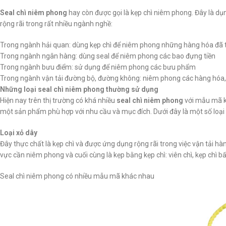
Seal chì niêm phong
hay còn được gọi là kẹp chì niêm phong. Đây là 
rộng rãi trong rất nhiều ngành nghề:
Trong ngành hải quan: dùng kẹp chì để niêm phong những hàng hóa đã tr
Trong ngành ngân hàng: dùng seal để niêm phong các bao đựng tiền
Trong ngành bưu điểm: sử dụng để niêm phong các bưu phẩm
Trong ngành vận tải đường bộ, đường không: niêm phong các hàng hóa,
Những loại seal chì niêm phong thường sử dụng
Hiện nay trên thị trường có khá nhiều
seal chì niêm phong
với mẫu mã kh
một sản phẩm phù hợp với nhu cầu và mục đích. Dưới đây là một số loại
Loại xỏ dây
Đây thực chất là kẹp chì và được ứng dụng rộng rãi trong việc vận tải h
vực cần niêm phong và cuối cùng là kẹp bằng kẹp chì: viên chì, kẹp chì bấ
Seal chì niêm phong có nhiều mẫu mã khác nhau