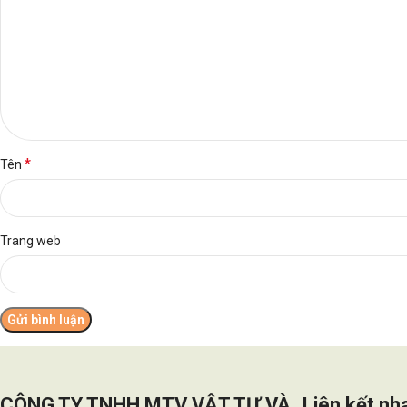
*
Tên
Trang web
CÔNG TY TNHH MTV VẬT TƯ VÀ
Liên kết nh