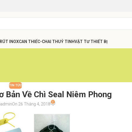
 RÚT INOX
CAN THIẾC-CHAI THUỶ TINH
VẬT TƯ THIẾT BỊ
TIN TỨC
ơ Bản Về Chì Seal Niêm Phong
0
admin
On 26 Tháng 4, 2018