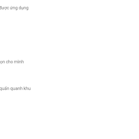
 được ứng dụng
họn cho mình
ể quấn quanh khu