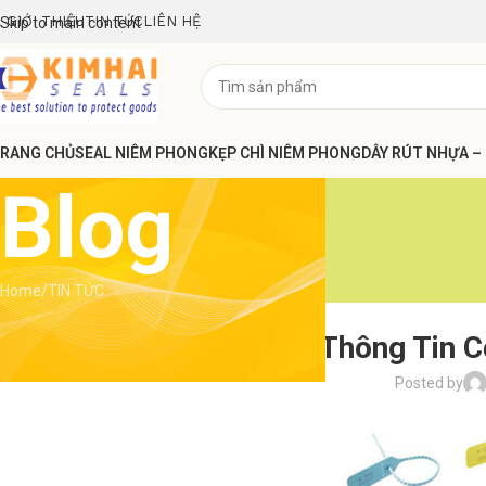
GIỚI THIỆU
TIN TỨC
LIÊN HỆ
Skip to main content
RANG CHỦ
SEAL NIÊM PHONG
KẸP CHÌ NIÊM PHONG
DÂY RÚT NHỰA –
Blog
Home
TIN TỨC
Tìm Hiểu Thông Tin C
Posted by