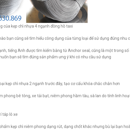
g của kẹp chì nhựa 4 ngạnh đồng hồ taxi
nào bạn cũng sẽ tìm hiểu công dụng của từng loại để sử dụng đúng nhu 
gạnh, tiếng Anh được tìm kiếm bằng từ Anchor seal, cũng là một trong s
g muốn bạn sẽ tìm đúng sản phẩm ưng ý khi có nhu cầu sử dụng
loại kẹp chì nhựa 2 ngạnh trước đây, tạo cơ cấu khóa chắc chắn hơn
 phong bê tông, xe tải bạt, niêm phong hầm tàu, sà lan do tính linh ho
í táp lô xe
 phẩm kẹp chì niêm phong dạng rút, dạng chốt khác nhưng bù lại bạn hoà