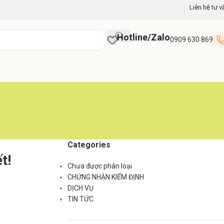
Liên hệ tư v
Hotline/Zalo
0909 630 869
Categories
t!
Chưa được phân loại
CHỨNG NHẬN KIỂM ĐỊNH
DỊCH VỤ
TIN TỨC