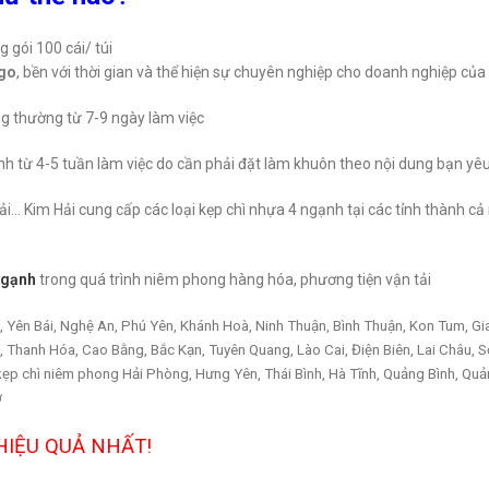
 gói 100 cái/ túi
ogo
, bền với thời gian và thể hiện sự chuyên nghiệp cho doanh nghiệp của
ng thường từ 7-9 ngày làm việc
ình từ 4-5 tuần làm việc do cần phải đặt làm khuôn theo nội dung bạn yê
tải… Kim Hải cung cấp các loại kẹp chì nhựa 4 ngạnh tại các tỉnh thành c
ngạnh
trong quá trình niêm phong hàng hóa, phương tiện vận tải
 Yên Bái, Nghệ An, Phú Yên, Khánh Hoà, Ninh Thuận, Bình Thuận, Kon Tum, Gia
 Thanh Hóa, Cao Bằng, Bắc Kạn, Tuyên Quang, Lào Cai, Điện Biên, Lai Châu, S
kẹp chì niêm phong Hải Phòng, Hưng Yên, Thái Bình, Hà Tĩnh, Quảng Bình, Quản
ơ
HIỆU QUẢ NHẤT!