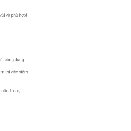
 vời và phù hợp!
 hết công dụng
m thì việc niêm
 chuẩn 1mm,