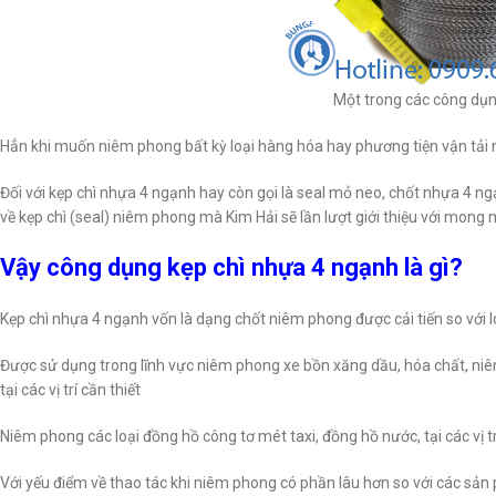
Một trong các công dụn
Hẳn khi muốn niêm phong bất kỳ loại hàng hóa hay phương tiện vận tải 
Đối với kẹp chì nhựa 4 ngạnh hay còn gọi là seal mỏ neo, chốt nhựa 4 n
về kẹp chì (seal) niêm phong mà Kim Hải sẽ lần lượt giới thiệu với mon
Vậy công dụng kẹp chì nhựa 4 ngạnh là gì?
Kẹp chì nhựa 4 ngạnh vốn là dạng chốt niêm phong được cải tiến so với 
Được sử dụng trong lĩnh vực niêm phong xe bồn xăng dầu, hóa chất, niêm
tại các vị trí cần thiết
Niêm phong các loại đồng hồ công tơ mét taxi, đồng hồ nước, tại các vị tr
Với yếu điểm về thao tác khi niêm phong có phần lâu hơn so với các sản