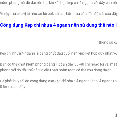
niêm phong với độ dài liên tục khi kết hợp kẹp chì 4 ngạnh với dây chì n
Vì vậy mà các vị trí như xe tải bạt, sà lan, hầm tàu cần đến độ dài của d
Công dụng Kẹp chì nhựa 4 ngạnh nên sử dụng thế nào l
thông số k
Kẹp chì nhựa 4 ngạnh là dạng chốt đầu cuối nên việc kết hợp duy nhất vớ
Bạn có thể chốt niêm phong bằng 1 đoạn dây 30-40 cm hoặc tới vài mét 
phong với độ dài thế nào là điều bạn hoàn toàn có thể chủ động được.
Để phát huy tối đa công dụng của kẹp chì nhựa 4 ngạnh (seal 4 ngạnh) b
0.5mm sau đây: