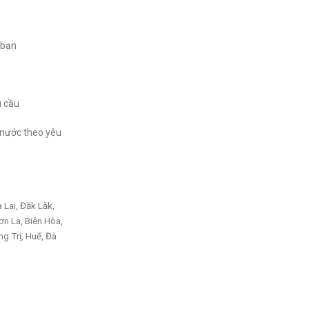
 bạn
u cầu
ả nước theo yêu
 Lai, Đăk Lăk,
ơn La, Biên Hòa,
g Trị, Huế, Đà