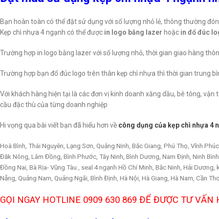
Bạn hoàn toàn có thể đặt sử dụng với số lượng nhỏ lẻ, thông thường đóng
Kẹp chì nhựa 4 ngạnh có thể được
in logo bằng lazer
hoặc
in đổ đúc l
Trường hợp in logo bằng lazer với số lượng nhỏ, thời gian giao hàng thô
Trường hợp bạn đổ đúc logo trên thân kẹp chì nhựa thì thời gian trung b
Với khách hàng hiện tại là các đơn vị kinh doanh xăng dầu, bê tông, vận 
cầu đặc thù của từng doanh nghiệp
Hi vọng qua bài viết bạn đã hiểu hơn về
công dụng của kẹp chì nhựa 4 
Hoà Bình, Thái Nguyên, Lạng Sơn, Quảng Ninh, Bắc Giang, Phú Thọ, Vĩnh Phúc,
Đăk Nông, Lâm Đồng, Bình Phước, Tây Ninh, Bình Dương, Nam Định, Ninh Bình,
Đồng Nai, Bà Rịa- Vũng Tàu , seal 4 ngạnh Hồ Chí Minh, Bắc Ninh, Hải Dương, 
Nẵng, Quảng Nam, Quảng Ngãi, Bình Định, Hà Nội, Hà Giang, Hà Nam, Cần Th
GỌI NGAY HOTLINE 0909 630 869 ĐỂ ĐƯỢC TƯ VẤN 