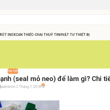
 RÚT INOX
CAN THIẾC-CHAI THUỶ TINH
VẬT TƯ THIẾT BỊ
TIN TỨC
nh (seal mỏ neo) để làm gì? Chi tiế
0
admin
On 2 Tháng 7, 2018