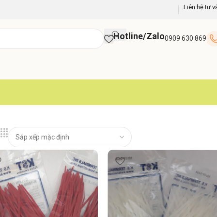
Liên hệ tư v
Hotline/Zalo
0909 630 869