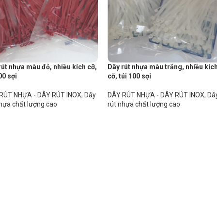
rút nhựa màu đỏ, nhiều kích cỡ,
Dây rút nhựa màu trắng, nhiều kíc
00 sợi
cỡ, túi 100 sợi
RÚT NHỰA - DÂY RÚT INOX
,
Dây
DÂY RÚT NHỰA - DÂY RÚT INOX
,
Dâ
nhựa chất lượng cao
rút nhựa chất lượng cao