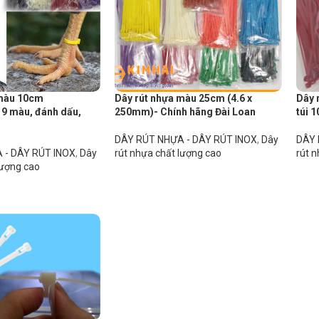
 màu 10cm
Dây rút nhựa màu 25cm (4.6 x
Dây 
 9 màu, đánh dấu,
250mm)- Chính hãng Đài Loan
túi 1
DÂY RÚT NHỰA - DÂY RÚT INOX
,
Dây
DÂY 
 - DÂY RÚT INOX
,
Dây
rút nhựa chất lượng cao
rút 
lượng cao