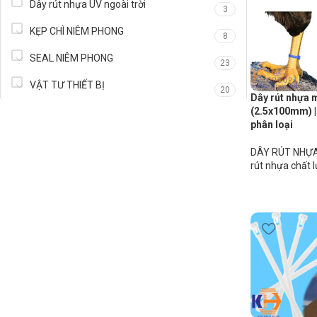
Dây rút nhựa UV ngoài trời
3
KẸP CHÌ NIÊM PHONG
8
SEAL NIÊM PHONG
23
VẬT TƯ THIẾT BỊ
20
Dây rút nhựa
(2.5x100mm) |
phân loại
DÂY RÚT NHỰA
rút nhựa chất 