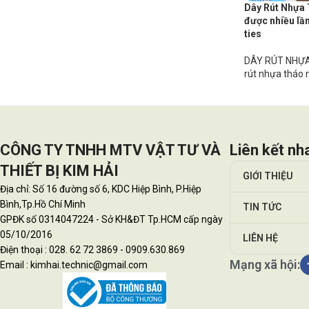
Dây Rút Nhựa
được nhiều lầ
ties
DÂY RÚT NHỰA
rút nhựa tháo 
CÔNG TY TNHH MTV VẬT TƯ VÀ
Liên kết nh
THIẾT BỊ KIM HẢI
GIỚI THIỆU
Địa chỉ: Số 16 đường số 6, KDC Hiệp Bình, P.Hiệp
Bình,Tp.Hồ Chí Minh
TIN TỨC
GPĐK số 0314047224 - Sở KH&ĐT Tp.HCM cấp ngày
05/10/2016
LIÊN HỆ
Điện thoại : 028. 62 72 3869 - 0909.630.869
Mạng xã hội:
Email : kimhai.technic@gmail.com