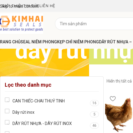
GIỚI THIỆU
TIN TỨC
LIÊN HỆ
Skip to main content
dây rút nh
RANG CHỦ
SEAL NIÊM PHONG
KẸP CHÌ NIÊM PHONG
DÂY RÚT NHỰA –
Hiển thị tất cả
Lọc theo danh mục
CAN THIẾC-CHAI THUỶ TINH
16
Dây rút inox
5
DÂY RÚT NHỰA - DÂY RÚT INOX
46