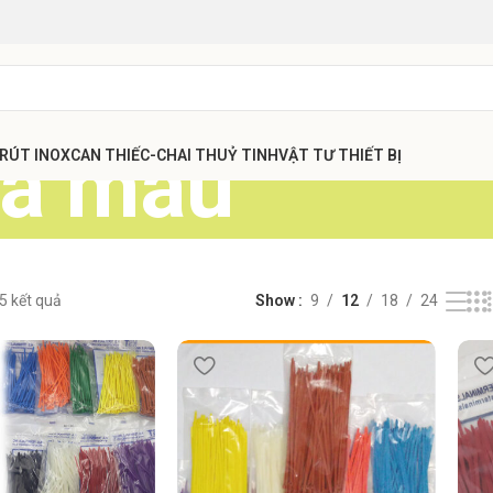
ựa màu
 RÚT INOX
CAN THIẾC-CHAI THUỶ TINH
VẬT TƯ THIẾT BỊ
 5 kết quả
Show
9
12
18
24